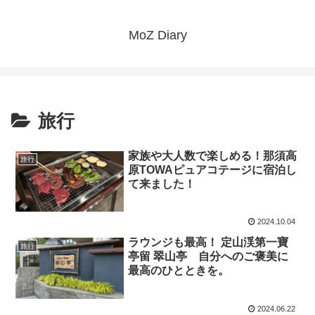
MoZ Diary
旅行
家族や大人数で楽しめる！那須高
旅行
原TOWAピュアコテージに宿泊し
て来ました！
2024.10.04
ラウンジも最高！ 定山渓第一寶
旅行
亭留 翠山亭 自分へのご褒美に
最高のひとときを。
2024.06.22